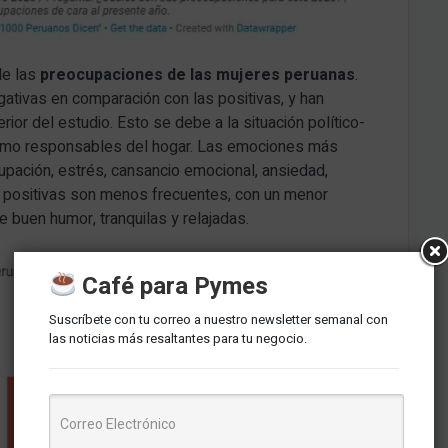
de las
preocupaciones de las mujeres peruanas
.
tivas en comparación con las positivas, y han
or del estudio. Esto se debe a la situación político-
 como responsables del hogar. Las emociones más
pación, estrés, cansancio emocional, ansiedad,
s positivas son menos frecuentes, con un menor
 buen humor, tranquilas y relajadas.
Café para Pymes
Suscríbete con tu correo a nuestro newsletter semanal con
las noticias más resaltantes para tu negocio.