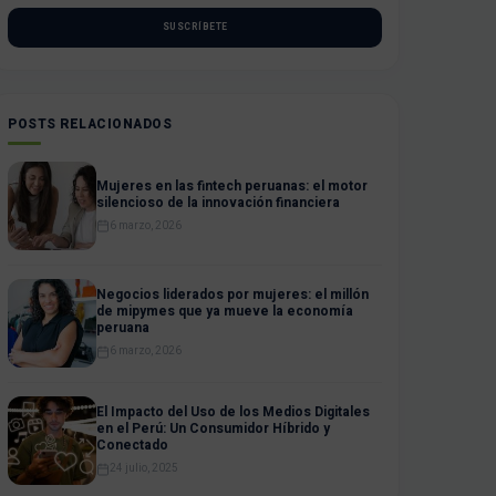
SUSCRÍBETE
POSTS RELACIONADOS
Mujeres en las fintech peruanas: el motor
silencioso de la innovación financiera
6 marzo, 2026
Negocios liderados por mujeres: el millón
de mipymes que ya mueve la economía
peruana
6 marzo, 2026
El Impacto del Uso de los Medios Digitales
en el Perú: Un Consumidor Híbrido y
Conectado
24 julio, 2025