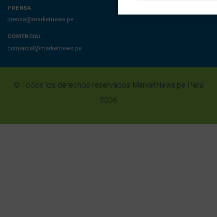
PRENSA
prensa@marketnews.pe
COMERCIAL
comercial@marketnews.pe
© Todos los derechos reservados MarketNews.pe Perú
2026