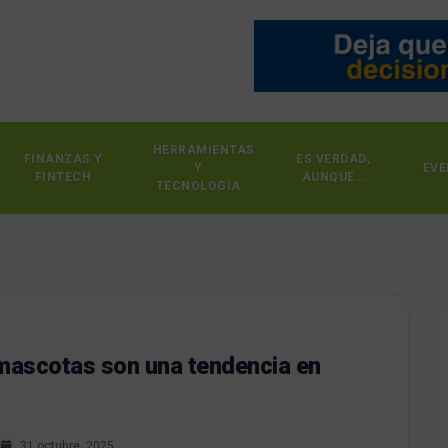
HERRAMIENTAS
FINANZAS Y
ES VERDAD,
Y
EVE
FINTECH
AUNQUE…
TECNOLOGÍA
mascotas son una tendencia en
s
31 octubre, 2025