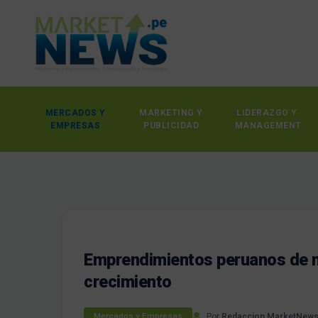
MERCADOS Y
MARKETING Y
LIDERAZGO Y
EMPRESAS
PUBLICIDAD
MANAGEMENT
Emprendimientos peruanos de 
crecimiento
Por
Redaccion MarketNew
Mercados y Empresas