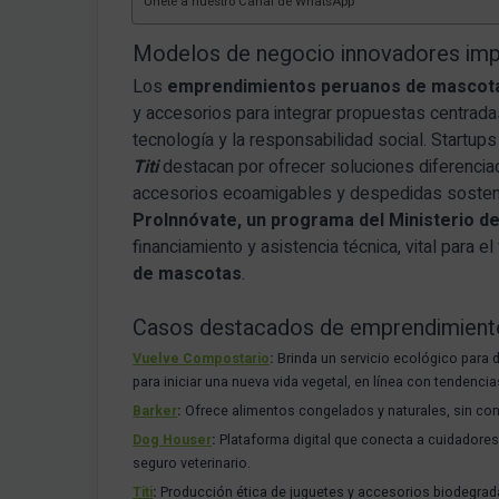
Únete a nuestro Canal de WhatsApp
Modelos de negocio innovadores im
Los
emprendimientos peruanos de mascot
y accesorios para integrar propuestas centradas 
tecnología y la responsabilidad social. Startu
Titi
destacan por ofrecer soluciones diferenciada
accesorios ecoamigables y despedidas sosten
ProInnóvate, un programa del Ministerio de
financiamiento y asistencia técnica, vital para e
de mascotas
.​
Casos destacados de emprendimient
Vuelve Compostario
:
Brinda un servicio ecológico para
para iniciar una nueva vida vegetal, en línea con tendenci
Barker
:
Ofrece alimentos congelados y naturales, sin conse
Dog Houser
:
Plataforma digital que conecta a cuidadore
seguro veterinario.
Titi
:
Producción ética de juguetes y accesorios biodegra