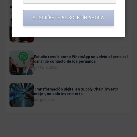
POSTS RELACIONADOS
SUSCRÍBETE AL BOLETÍN AHORA
La Era Agéntica: cuando la intención reemplaza al
click
21 julio, 2026
Estudio revela cómo WhatsApp se volvió el principal
canal de contacto de los peruanos
16 julio, 2026
Transformación Digital en Supply Chain: invertir
mejor, no solo invertir más
7 julio, 2026