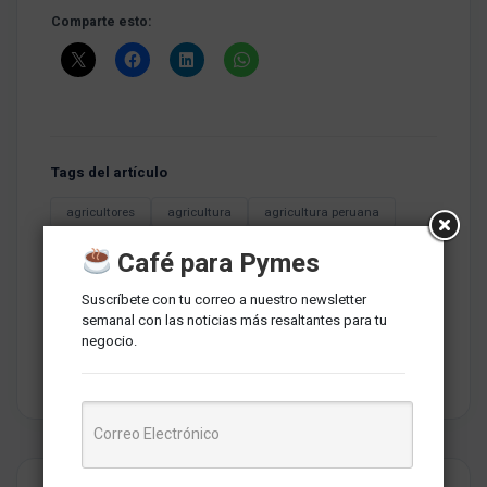
Comparte esto:
Tags del artículo
agricultores
agricultura
agricultura peruana
agricultura regenerativa
control de plagas
cultivos
Café para Pymes
Demofarms
Fenómeno El Niño
Suscríbete con tu correo a nuestro newsletter
herramientas digitales
Huánuco
Nazca
semanal con las noticias más resaltantes para tu
PepsiCo
PepsiCo Positive
riego tecnificado
negocio.
seguridad alimentaria
sustentabilidad agrícola