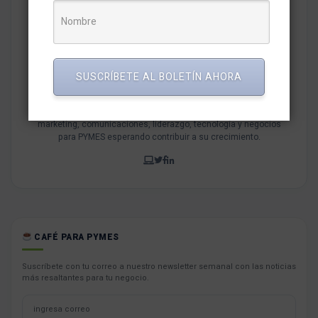
SUSCRÍBETE AL BOLETÍN AHORA
Redaccion MarketNews
Somos un medio de comunicación peruano cuyo objetivo es
brindar una selección de contenidos relevantes sobre
marketing, comunicaciones, liderazgo, tecnología y negocios
para PYMES esperando contribuir a su crecimiento.
CAFÉ PARA PYMES
Suscríbete con tu correo a nuestro newsletter semanal con las noticias
más resaltantes para tu negocio.