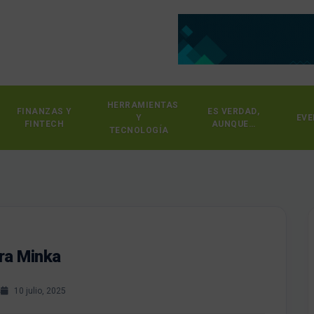
HERRAMIENTAS
FINANZAS Y
ES VERDAD,
Y
EVE
FINTECH
AUNQUE…
TECNOLOGÍA
ra Minka
s
10 julio, 2025