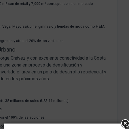
0 m² son de retail y 7,000 m² corresponden a un mercado
, Vega, Mayorsa), cine, gimnasio y tiendas de moda como H&M,
gresos y atrae el 20% de los visitantes.
Urbano
Jorge Chávez y con excelente conectividad a la Costa
de una zona en proceso de densificación y
vertido el área en un polo de desarrollo residencial y
ido en los próximos años.
 38 millones de soles (US$ 11 millones).
s.
or el 100% de las acciones.
aforma en Perú, implementando mejoras para aumentar