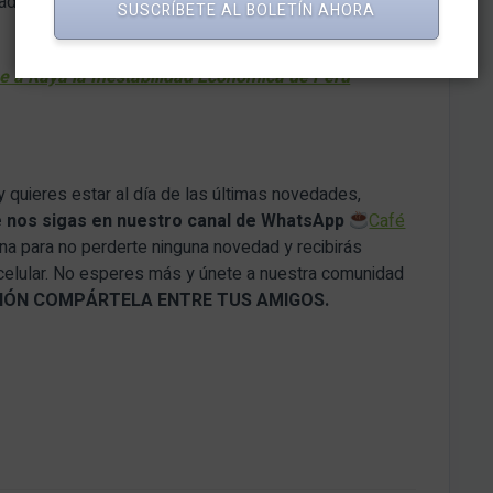
cados.
SUSCRÍBETE AL BOLETÍN AHORA
e a Raya la Inestabilidad Económica de Perú
y quieres estar al día de las últimas novedades,
e nos sigas en nuestro canal de WhatsApp
Café
ana para no perderte ninguna novedad y recibirás
 celular. No esperes más y únete a nuestra comunidad
ACIÓN COMPÁRTELA ENTRE TUS AMIGOS.