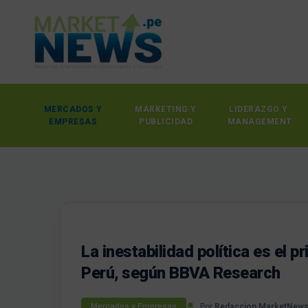
MERCADOS Y
MARKETING Y
LIDERAZGO Y
EMPRESAS
PUBLICIDAD
MANAGEMENT
La inestabilidad política es el p
Perú, según BBVA Research
Por
Redaccion MarketNew
Mercados y Empresas