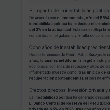
El impacto de la inestabilidad políti
De acuerdo con
el economista jefe del BBV
inestabilidad política
ha reducido el crecimi
del 3% en la actualidad
. Esta caída refleja l
constantes en el gobierno y la falta de continuid
Ocho años de inestabilidad presidenci
Desde la renuncia de Pedro Pablo Kuczynski e
años, lo cual es inédito en la región
. Este p
económica, con años de recesión y otros de cr
Infomercado muestra cómo,
tras un pico de 
recuperación postpandemia)
, el país ha enf
Efectos directos: Inversión privada 
La
inestabilidad política
ha generado desconfi
El Banco Central de Reserva del Perú (BCRP
privada de 6.5% en 2025, tras dos años de 