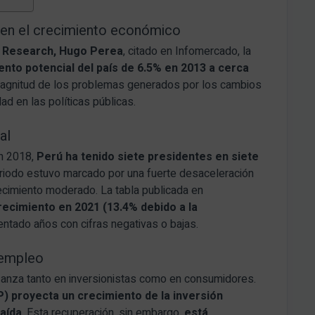
ca en el crecimiento económico
A Research, Hugo Perea
, citado en Infomercado, la
ento potencial del país de 6.5% en 2013 a cerca
a magnitud de los problemas generados por los cambios
ad en las políticas públicas.
al
n 2018,
Perú ha tenido siete presidentes en siete
eriodo estuvo marcado por una fuerte desaceleración
ecimiento moderado. La tabla publicada en
crecimiento en 2021 (13.4% debido a la
rentado años con cifras negativas o bajas.
y empleo
anza tanto en inversionistas como en consumidores.
) proyecta un crecimiento de la inversión
caída
. Esta recuperación, sin embargo,
está