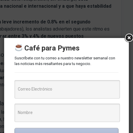
 nacional e internacional y a que haya estabilidad
n leve incremento de 0.8% en el segundo
abajadores), los analistas advierten que este ritmo es
nerar entre 3% y 4% de nuevos puestos
Café para Pymes
sol
Suscríbete con tu correo a nuestro newsletter semanal con
esistencia ante la vacancia presidencial,
las noticias más resaltantes para tu negocio.
oluarte, según BBVA Research.
Factores externos,
han ayudado a estabilizar la moneda
, y e
l riesgo
tos básicos), señal de cierta confianza internacional
elarde
 la autonomía y
la gestión técnica del Banco
e
, han sido claves para mantener la estabilidad
n embargo, advierten que una eventual salida de Velarde