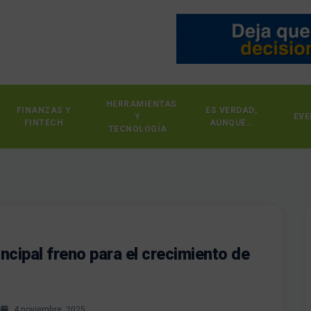
HERRAMIENTAS
FINANZAS Y
ES VERDAD,
Y
EVE
FINTECH
AUNQUE…
TECNOLOGÍA
rincipal freno para el crecimiento de
s
4 noviembre, 2025