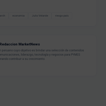
arch
economia
Julio Velarde
riesgo país
Redaccion MarketNews
peruano cuyo objetivo es brindar una selección de contenidos
omunicaciones, liderazgo, tecnología y negocios para PYMES
rando contribuir a su crecimiento.