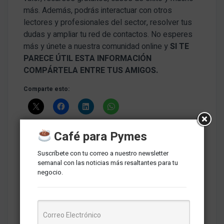
más. Además, podrás interactuar con otros
lectores y profesionales del sector, resolver tus
dudas y ampliar tu red de contactos. No esperes
más y únete a nuestra comunidad online y
SI TE
PARECE ÚTIL ESTA INFORMACIÓN
COMPÁRTELA ENTRE TUS AMIGOS.
Comparte esto:
Café para Pymes
Suscríbete con tu correo a nuestro newsletter
Tags del artículo
semanal con las noticias más resaltantes para tu
negocio.
autoservicios
Bodegas
canales tradicionales
comercio electrónico
Consumer Insights
Consumidores Peruanos
Kantar División Worldpanel
Mauricio Cheng Matsuno
Mercados