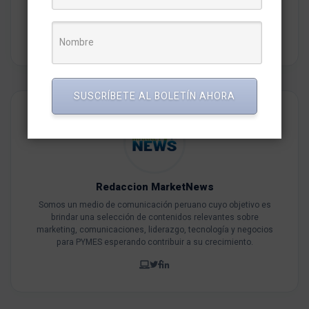
Omnicanalidad
puntos de venta
tiendas de conveniencia
SUSCRÍBETE AL BOLETÍN AHORA
Redaccion MarketNews
Somos un medio de comunicación peruano cuyo objetivo es
brindar una selección de contenidos relevantes sobre
marketing, comunicaciones, liderazgo, tecnología y negocios
para PYMES esperando contribuir a su crecimiento.