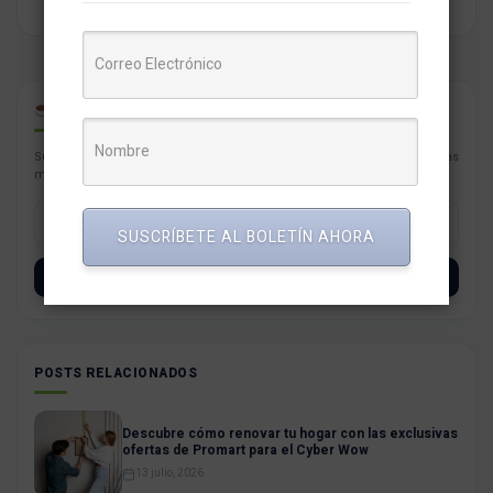
CAFÉ PARA PYMES
Suscríbete con tu correo a nuestro newsletter semanal con las noticias
más resaltantes para tu negocio.
SUSCRÍBETE AL BOLETÍN AHORA
SUSCRÍBETE
POSTS RELACIONADOS
Descubre cómo renovar tu hogar con las exclusivas
ofertas de Promart para el Cyber Wow
13 julio, 2026