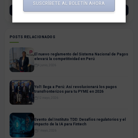
SUSCRÍBETE AL BOLETÍN AHORA
SUSCRÍBETE
POSTS RELACIONADOS
El nuevo reglamento del Sistema Nacional de Pagos
elevará la competitividad en Perú
4 junio, 2026
Yol1 llega a Perú: Así revolucionará los pagos
transfronterizos para tu PYME en 2026
12 mayo, 2026
Evento del Instituto TDD: Desafíos regulatorios y el
impacto de la IA para Fintech
7 mayo, 2026