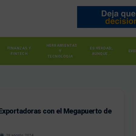
HERRAMIENTAS
FINANZAS Y
ES VERDAD,
Y
EVE
FINTECH
AUNQUE…
TECNOLOGÍA
Exportadoras con el Megapuerto de
s
28 agosto, 2024