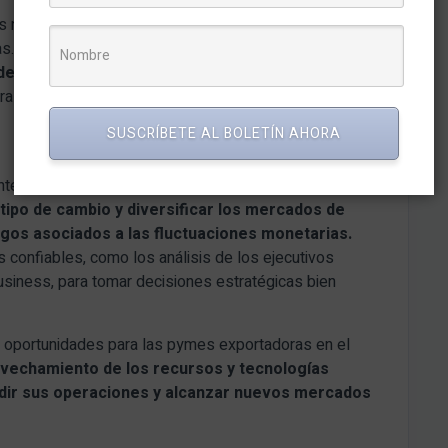
navieras y otros actores clave en el puerto es otra
as.
Estas relaciones pueden facilitar las
de negocio.
Contar con información actualizada de las
a la planificación y ejecución eficiente de las
SUSCRÍBETE AL BOLETÍN AHORA
enerse informadas sobre la evolución del dólar y el
 tipo de cambio y diversificar los mercados de
sgos asociados a las fluctuaciones monetarias.
onfiables, como los análisis de los ejecutivos
usiness, para tomar decisiones estratégicas bien
 oportunidades para las pymes exportadoras en el
ovechamiento de los recursos y tecnologías
dir sus operaciones y alcanzar nuevos mercados