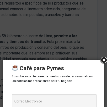
los requisitos específicos de los productos que se
mental conocer el incoterm adecuado, asegurarse de
rmado sobre los impuestos, aranceles y barreras
o 58 kilómetros al norte de Lima,
permite a las
os y tiempos de tránsito.
Esta proximidad a la
 centros de producción y consumo del país, lo que es
 es importante que las empresas planifiquen sus
ibilidad necesaria para adaptarse a posibles cambios
Café para Pymes
Suscríbete con tu correo a nuestro newsletter semanal con
n tecnología avanzada, como escáneres y sistemas
las noticias más resaltantes para tu negocio.
rá a las pymes exportadoras mejorar la eficiencia
amientas tecnológicas son cruciales para garantizar
ntratiempos y en las mejores condiciones posibles.