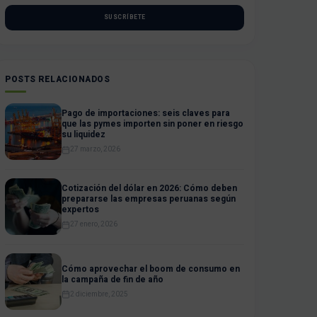
SUSCRÍBETE
POSTS RELACIONADOS
Pago de importaciones: seis claves para
que las pymes importen sin poner en riesgo
su liquidez
27 marzo, 2026
Cotización del dólar en 2026: Cómo deben
prepararse las empresas peruanas según
expertos
27 enero, 2026
Cómo aprovechar el boom de consumo en
la campaña de fin de año
2 diciembre, 2025