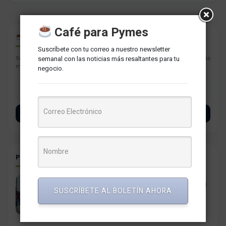
Café para Pymes
CAFÉ PARA PYMES
Suscríbete con tu correo a nuestro newsletter
semanal con las noticias más resaltantes para tu
Suscríbete con tu correo a nuestro newsletter semanal con las noticias
más resaltantes para tu negocio.
negocio.
SUSCRÍBETE
POSTS RELACIONADOS
La inestabilidad política es el principal freno para el
SUSCRÍBETE AL BOLETÍN AHORA
crecimiento de Perú, según BBVA Research
4 noviembre, 2025