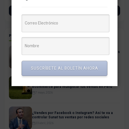
SUSCRÍBETE
POSTS RELACIONADOS
Descubre cómo renovar tu hogar con las exclusivas
ofertas de Promart para el Cyber Wow
13 julio, 2026
SUSCRÍBETE AL BOLETÍN AHORA
Mundial de Fútbol 2026, cómo preparar tu
ecommerce para multiplicar tus ventas en Perú
7 mayo, 2026
¿Vendes por Facebook o Instagram? Así te va a
controlar Sunat tus ventas por redes sociales
23 abril, 2026