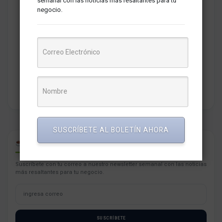
semanal con las noticias más resaltantes para tu
negocio.
Redaccion MarketNews
Somos un medio de comunicación peruano cuyo objetivo es
brindar una selección de contenidos relevantes sobre
marketing, comunicaciones, liderazgo, tecnología y negocios
para PYMES esperando contribuir a su crecimiento.
SUSCRÍBETE AL BOLETÍN AHORA
CAFÉ PARA PYMES
Suscríbete con tu correo a nuestro newsletter semanal con las noticias
más resaltantes para tu negocio.
SUSCRÍBETE