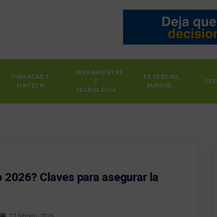
HERRAMIENTAS
FINANZAS Y
ES VERDAD,
Y
EVE
FINTECH
AUNQUE…
TECNOLOGÍA
o 2026? Claves para asegurar la
s
27 febrero, 2026