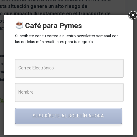
sta situación genera un alto riesgo de
 lo que impacta directamente en el transporte de
os mayoristas
. Para las Pymes logísticas, es vital
Café para Pymes
structura de almacenamiento ante posibles bloqueos por
Suscríbete con tu correo a nuestro newsletter semanal con
las noticias más resaltantes para tu negocio.
municados del ENFEN.
uro contra desastres naturales.
lmacenes y zonas de cultivo.
r interrupciones en la Panamericana.
: 5 estrategias para afrontar el impacto en la
SUSCRÍBETE AL BOLETÍN AHORA