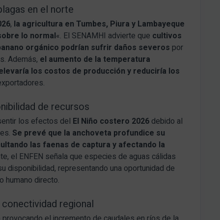
plagas en el norte
026
,
la agricultura en Tumbes, Piura y Lambayeque
sobre lo normal
«. El SENAMHI advierte que
cultivos
 banano orgánico podrían sufrir daños severos
por
das. Además,
el aumento de la temperatura
 elevaría los costos de producción y reduciría los
exportadores.
nibilidad de recursos
entir los efectos del
El Niño costero 2026
debido al
les.
Se prevé que la anchoveta profundice su
icultando las faenas de captura y afectando la
nte, el ENFEN señala que especies de aguas cálidas
su disponibilidad, representando una oportunidad de
o humano directo.
a conectividad regional
 provocando el incremento de caudales en ríos de la