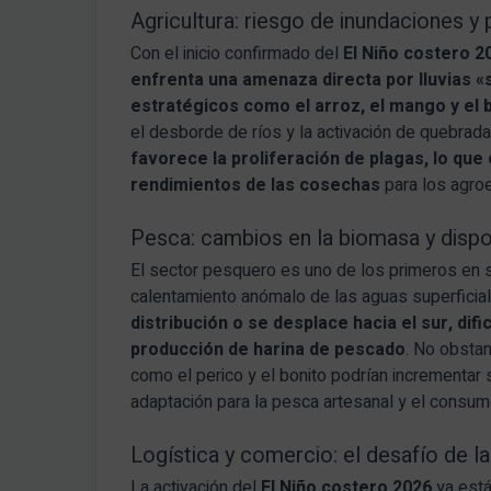
Agricultura: riesgo de inundaciones y 
Con el inicio confirmado del
El Niño costero 2
enfrenta una amenaza directa por lluvias «
estratégicos como el arroz, el mango y el
el desborde de ríos y la activación de quebra
favorece la proliferación de plagas, lo que
rendimientos de las cosechas
para los agro
Pesca: cambios en la biomasa y dispo
El sector pesquero es uno de los primeros en s
calentamiento anómalo de las aguas superficia
distribución o se desplace hacia el sur, dif
producción de harina de pescado
. No obsta
como el perico y el bonito podrían incrementar 
adaptación para la pesca artesanal y el consum
Logística y comercio: el desafío de l
La activación del
El Niño costero 2026
ya está