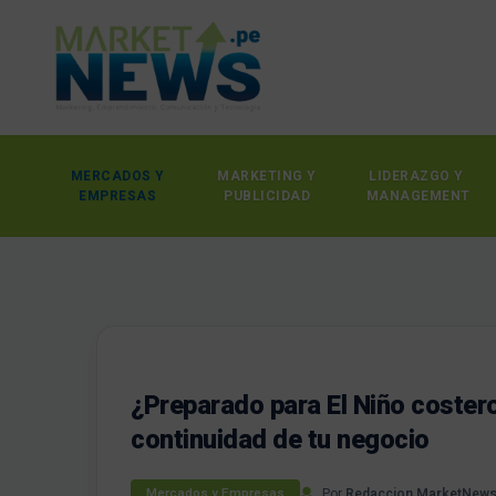
MERCADOS Y
MARKETING Y
LIDERAZGO Y
EMPRESAS
PUBLICIDAD
MANAGEMENT
¿Preparado para El Niño coster
continuidad de tu negocio
Por
Redaccion MarketNew
Mercados y Empresas