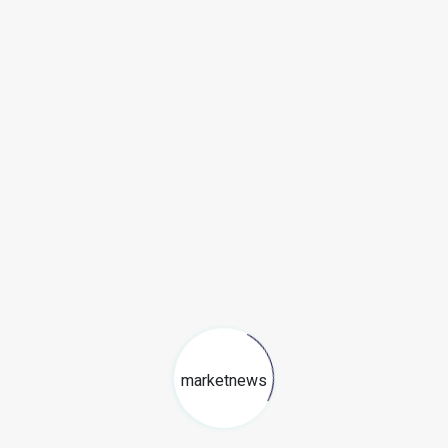
ue esperar para obtener más información en los
l éxito de
Netflix
en su lucha contra las cuentas
tflix experimentó un aumento significativo en el
entar medidas similares.
Sin embargo, queda por
os cambios en Disney+.
a aplicación integrada Disney+ y Star+ para
 quieres estar al día de las últimas novedades,
 nos sigas en nuestro canal de WhatsApp ☕
Café
mpana para no perderte ninguna novedad
y recibirás
 celular. No esperes más y únete a nuestra comunidad
ACIÓN COMPÁRTELA ENTRE TUS AMIGOS
.
marketnews