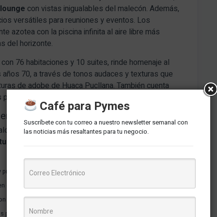
 lounge
con vistas inigualables del malecón.
Además,
s versátiles para reuniones y eventos.
Los
 azotea con la piscina infinita al aire libre más
s del horizonte.
, con 76 habitaciones y 10 suites, rinde homenaje al
os años 70, a través de tonos audaces y texturas que
ucturas de adobe de Huaca Pucllana.
También cuenta
s panorámicas de la ciudad.
Café para Pymes
ienestar
Suscríbete con tu correo a nuestro newsletter semanal con
lojamiento, sino también la experiencia culinaria y de
las noticias más resaltantes para tu negocio.
turismo de lujo
. Presentan cinco conceptos
y preparación personalizada.
en carnes prime y una extensa carta de vinos.
 con vistas panorámicas.
bas propiedades, con música en vivo.