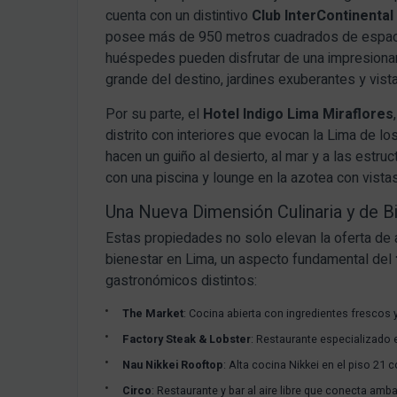
cuenta con un distintivo
Club InterContinental
posee más de 950 metros cuadrados de espacio
huéspedes pueden disfrutar de una impresionante
grande del destino, jardines exuberantes y vista
Por su parte, el
Hotel Indigo Lima Miraflores
distrito con interiores que evocan la Lima de l
hacen un guiño al desierto, al mar y a las estr
con una piscina y lounge en la azotea con vista
Una Nueva Dimensión Culinaria y de B
Estas propiedades no solo elevan la oferta de a
bienestar en Lima, un aspecto fundamental del
gastronómicos distintos:
The Market
: Cocina abierta con ingredientes frescos 
Factory Steak & Lobster
: Restaurante especializado 
Nau Nikkei Rooftop
: Alta cocina Nikkei en el piso 21
Circo
: Restaurante y bar al aire libre que conecta am