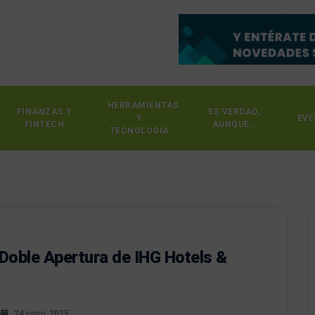
HERRAMIENTAS
FINANZAS Y
ES VERDAD,
Y
EVE
FINTECH
AUNQUE…
TECNOLOGÍA
 Doble Apertura de IHG Hotels &
s
24 junio, 2025