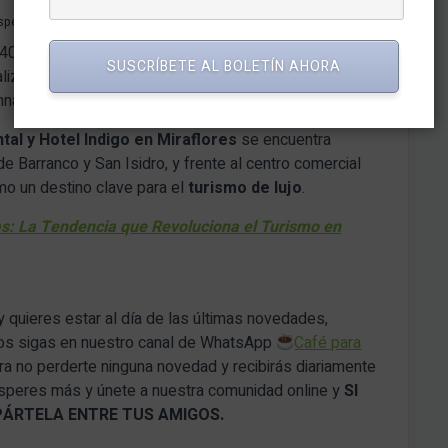
spectiva de la cocina fusión peruana.
400 metros cuadrados, accesible para los huéspedes
SUSCRÍBETE AL BOLETÍN AHORA
lizados, zonas húmedas y un jacuzzi con vista directa
nasios de última generación.
tal y Hotel Indigo en Miraflores
se encuentra
 Barranco y San Isidro, y frente al centro comercial
mo un destino clave para el
turismo de lujo
.
as: La Tendencia que Revoluciona el Turismo en
y quieres estar al día de las últimas novedades,
nos sigas en nuestro canal de WhatsApp
Café para
a no perderte ninguna novedad y recibirás diariamente
 esperes más y únete a nuestra comunidad online y
SI
PÁRTELA ENTRE TUS AMIGOS.