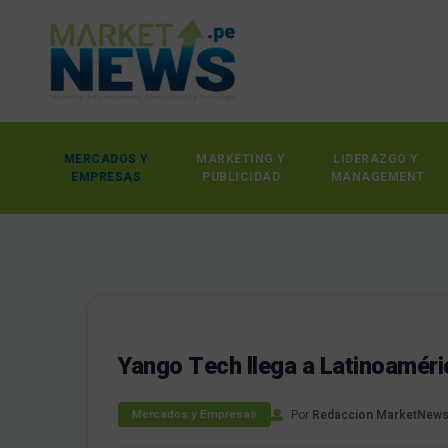
MERCADOS Y
MARKETING Y
LIDERAZGO Y
EMPRESAS
PUBLICIDAD
MANAGEMENT
Yango Tech llega a Latinoamér
Por
Redaccion MarketNew
Mercados y Empresas