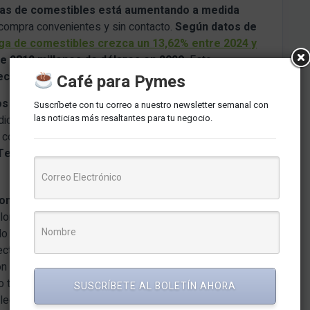
as de comestibles está aumentando a medida
compra convenientes y sin contacto.
Según datos de
ga de comestibles crezca un 13,62% entre 2024 y
e 2812 millones de dólares en 2029.
Esto
ech
y sus socios.
Café para Pymes
s rentables y escalables en el ámbito del
Suscríbete con tu correo a nuestro newsletter semanal con
las noticias más resaltantes para tu negocio.
dicionales, esto significa una oportunidad para avanzar
r costos innecesarios”, comentó
John Osorio
,
Tech
en la región.
omestibles se espera que crezca un 14,6% en los
lones de dólares en 2032, según datos de
Business
ado espera alcanzar los 9.300 millones de dólares en
ividad digital, cambios en el estilo de vida de los
n de logística.
Yango Tech
está bien posicionado
do tecnologías avanzadas y soluciones eficientes para
SUSCRÍBETE AL BOLETÍN AHORA
ectrónico en la región.