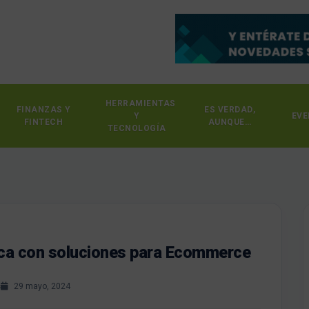
HERRAMIENTAS
FINANZAS Y
ES VERDAD,
Y
EVE
FINTECH
AUNQUE…
TECNOLOGÍA
ica con soluciones para Ecommerce
s
29 mayo, 2024