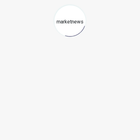
7 julio, 2026
marketnews
Estabilidad financiera para
PYMES: La regla del 10% que
todo emprendedor debe
aplicar
22 mayo, 2026
Perfil del consumidor
peruano: 6 de cada 10 ganan
menos de S/ 2,300 al mes
16 abril, 2026
Somos un medio de comunicación peruano cuyo objetivo es