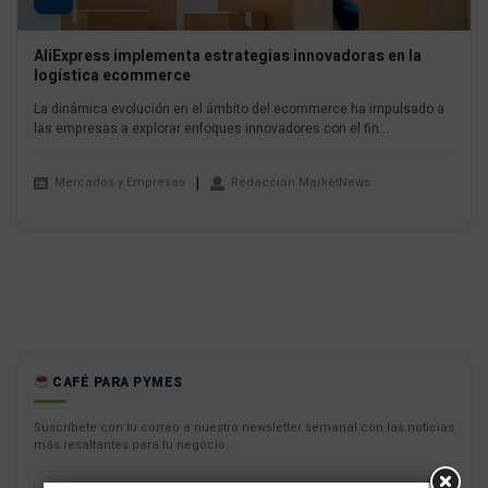
AliExpress implementa estrategias innovadoras en la
logística ecommerce
La dinámica evolución en el ámbito del ecommerce ha impulsado a
las empresas a explorar enfoques innovadores con el fin...
Mercados y Empresas
Redaccion MarketNews
CAFÉ PARA PYMES
Suscríbete con tu correo a nuestro newsletter semanal con las noticias
más resaltantes para tu negocio.