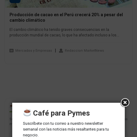
Producción de cacao en el Perú crecerá 20% a pesar del
cambio climático
El cambio climático ha tenido graves consecuencias en la
producción mundial de cacao, lo que ha afectado incluso a los...
Mercados y Empresas
Redaccion MarketNews
CAFÉ PARA PYMES
Café para Pymes
Suscríbete con tu correo a nuestro newsletter semanal con las noticias
Suscríbete con tu correo a nuestro newsletter
más resaltantes para tu negocio.
semanal con las noticias más resaltantes para tu
negocio.