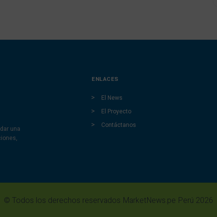
ENLACES
El News
El Proyecto
Contáctanos
dar una
ciones,
© Todos los derechos reservados MarketNews.pe Perú 2026