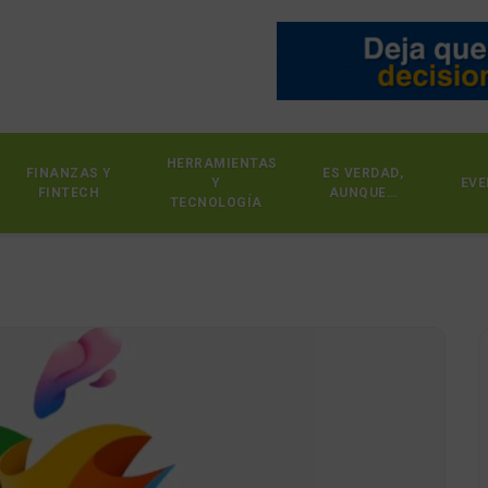
HERRAMIENTAS
FINANZAS Y
ES VERDAD,
Y
EVE
FINTECH
AUNQUE…
TECNOLOGÍA