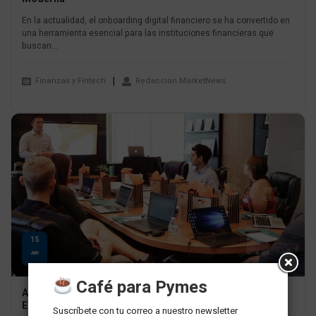
En la actualidad, el onboarding digital financiero se ha convertido en
una herramienta esencial para las instituciones financieras que
buscan...
Finanzas y Fintech
Redaccion MarketNews
15
ABR
Café para Pymes
Automatización en la Gestión Empresarial: Un Enfoque
Estratégico para el Éxito
Suscríbete con tu correo a nuestro newsletter