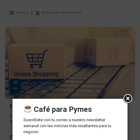
Eventos
Redaccion MarketNews
20
NOV
El último CyberWow 2023 aumento más 180% las ventas
Café para Pymes
La última edición del CyberWow 2023 marcó un hito histórico al
Suscríbete con tu correo a nuestro newsletter
registrar cifras récord de tráfico y un asombroso crecimiento...
semanal con las noticias más resaltantes para tu
negocio.
Mercados y Empresas
Redaccion MarketNews