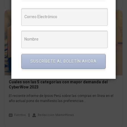
17
SUSCRÍBETE AL BOLETÍN AHORA
OCT
Cuales son las 5 categorías con mayor demanda del
CyberWow 2023
El reciente informe de Ipsos Perú sobre las compras en línea en el
año actual pone de manifiesto las preferencias...
Eventos
Redaccion MarketNews