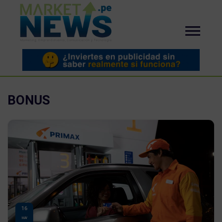
BONUS
16
MAY