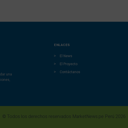
ENLACES
El News
El Proyecto
Contáctanos
dar una
ciones,
© Todos los derechos reservados MarketNews.pe Perú 2026