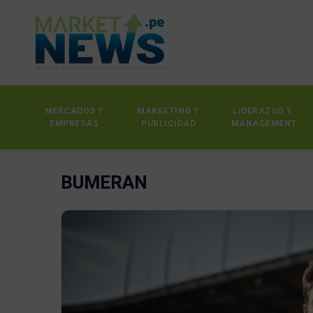
MERCADOS Y
MARKETING Y
LIDERAZGO Y
EMPRESAS
PUBLICIDAD
MANAGEMENT
BUMERAN