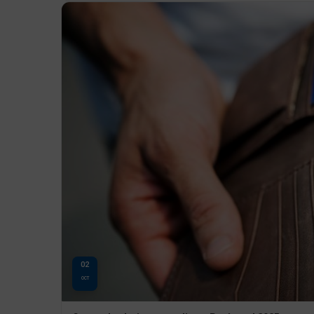
02
OCT