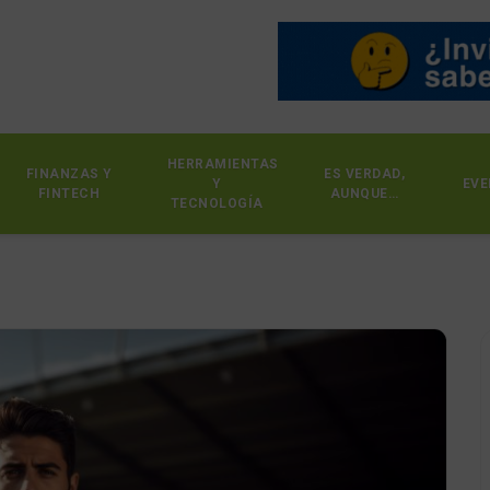
HERRAMIENTAS
FINANZAS Y
ES VERDAD,
Y
EVE
FINTECH
AUNQUE…
TECNOLOGÍA