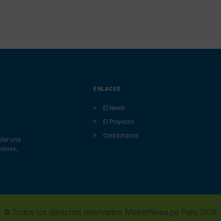
ENLACES
El News
El Proyecto
Contáctanos
dar una
ciones,
© Todos los derechos reservados MarketNews.pe Perú 2026