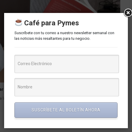
Café para Pymes
Suscríbete con tu correo a nuestro newsletter semanal con
las noticias más resaltantes para tu negocio.
ionar sobre liderazgo, empoderamiento y maternidad
a la oportunidad de reflexionar sobre el papel fundamental que
SUSCRÍBETE AL BOLETÍN AHORA