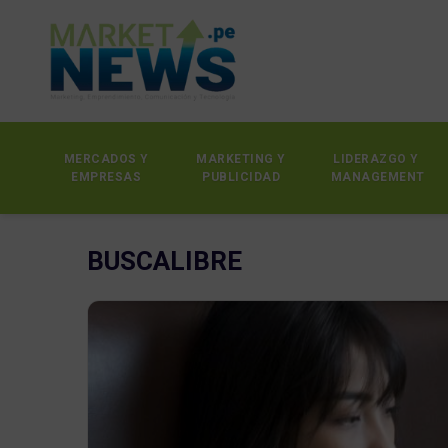
MERCADOS Y
MARKETING Y
LIDERAZGO Y
EMPRESAS
PUBLICIDAD
MANAGEMENT
BUSCALIBRE