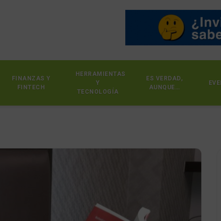
HERRAMIENTAS
FINANZAS Y
ES VERDAD,
Y
EVE
FINTECH
AUNQUE…
TECNOLOGÍA