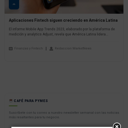
JUL
Aplicaciones Fintech siguen creciendo en América Latina
El informe Mobile App Trends 2023, elaborado por la plataforma de
medición y analytics Adjust, revela que América Latina lidera...
Finanzas y Fintech
Redaccion MarketNews
CAFÉ PARA PYMES
Suscríbete con tu correo a nuestro newsletter semanal con las noticias
más resaltantes para tu negocio.