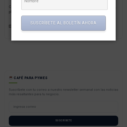
Cencosud, propietario de los supermercados Wong y Metro en Perú,
planea ingresar al mercado de las billeteras digitales y las...
SUSCRÍBETE AL BOLETÍN AHORA
Finanzas y Fintech
Redaccion MarketNews
CAFÉ PARA PYMES
Suscríbete con tu correo a nuestro newsletter semanal con las noticias
más resaltantes para tu negocio.
SUSCRÍBETE