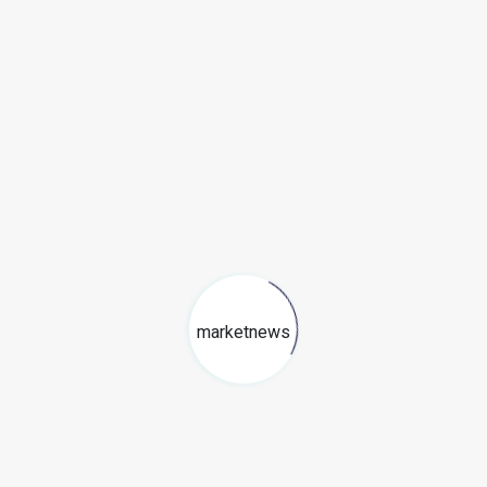
Eventos
Redaccion MarketNews
06
ENE
Tendencias Tecnológicas para el 2025: Un Roadmap
Estratégico para las Empresas de América Latina
Un artículo de opinión de Armando Mejía Gonzales, experto en
Tecnología y Procesos, Fundador del Instituto Transformación Digital
para el...
Especialistas
Armando Mejía Gonzales
marketnews
13
DIC
La importancia de la ciberseguridad en ecommerce
durante la Navidad