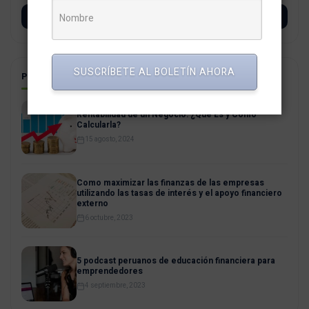
SUSCRÍBETE
SUSCRÍBETE AL BOLETÍN AHORA
POSTS RELACIONADOS
Rentabilidad de un Negocio: ¿Qué Es y Cómo
Calcularla?
15 agosto, 2024
Como maximizar las finanzas de las empresas
utilizando las tasas de interés y el apoyo financiero
externo
6 octubre, 2023
5 podcast peruanos de educación financiera para
emprendedores
4 septiembre, 2023