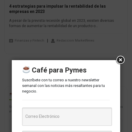
4 estrategias para impulsar la rentabilidad de las
empresas en 2023
A pesar de la prevista recesión global en 2023, existen diversas
formas de aumentar la rentabilidad de un producto o...
Finanzas y Fintech
Redaccion MarketNews
Café para Pymes
Suscríbete con tu correo a nuestro newsletter
semanal con las noticias más resaltantes para tu
negocio.
CAFÉ PARA PYMES
Suscríbete con tu correo a nuestro newsletter semanal con las noticias
más resaltantes para tu negocio.