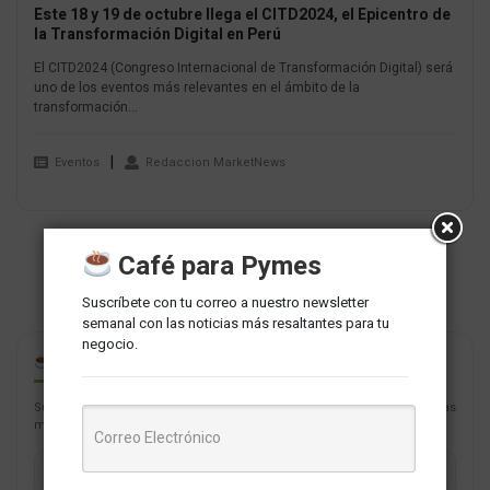
Este 18 y 19 de octubre llega el CITD2024, el Epicentro de
la Transformación Digital en Perú
El CITD2024 (Congreso Internacional de Transformación Digital) será
uno de los eventos más relevantes en el ámbito de la
transformación...
Eventos
Redaccion MarketNews
Café para Pymes
Suscríbete con tu correo a nuestro newsletter
semanal con las noticias más resaltantes para tu
negocio.
CAFÉ PARA PYMES
Suscríbete con tu correo a nuestro newsletter semanal con las noticias
más resaltantes para tu negocio.