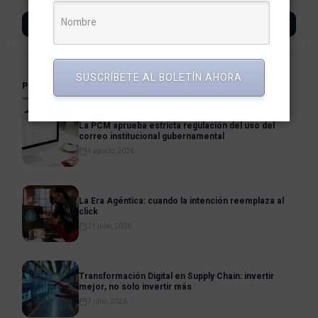
SUSCRÍBETE
SUSCRÍBETE AL BOLETÍN AHORA
POSTS RELACIONADOS
La PCM aprueba estricta regulación del uso del
correo institucional gubernamental
4 agosto, 2026
La Era Agéntica: cuando la intención reemplaza al
click
21 julio, 2026
Transformación Digital en Supply Chain: invertir
mejor, no solo invertir más
7 julio, 2026