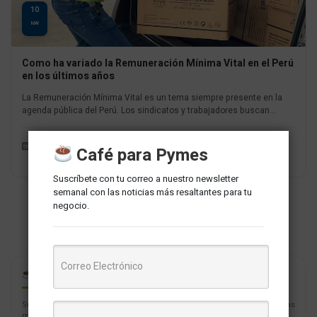
10
MAY
Como ha variado la Remuneración Mínima Vital en el Perú
en los últimos años
La Remuneración Mínima Vital es un tema siempre presente en la
agenda pública del Perú. Los sindicatos y trabajadores buscan...
Liderazgo y Management
Redaccion MarketNews
Café para Pymes
Suscríbete con tu correo a nuestro newsletter
semanal con las noticias más resaltantes para tu
negocio.
CAFÉ PARA PYMES
Suscríbete con tu correo a nuestro newsletter semanal con las noticias
más resaltantes para tu negocio.