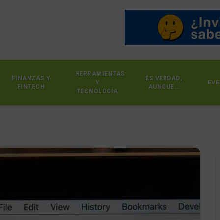
HERRAMIENTAS
FINANZAS Y
ES VERDAD,
Y
EVE
FINTECH
AUNQUE…
TECNOLOGÍA