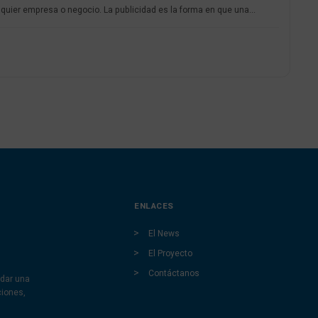
uier empresa o negocio. La publicidad es la forma en que una...
ENLACES
El News
El Proyecto
Contáctanos
dar una
ciones,