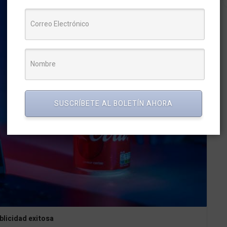
SUSCRÍBETE AL BOLETÍN AHORA
blicidad exitosa