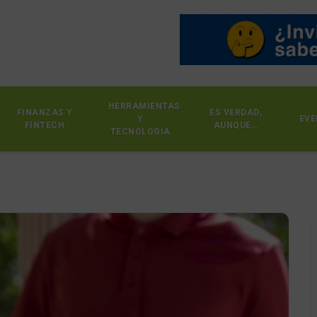
HERRAMIENTAS
FINANZAS Y
ES VERDAD,
Y
EVE
FINTECH
AUNQUE…
TECNOLOGÍA