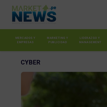
MERCADOS Y
MARKETING Y
LIDERAZGO Y
EMPRESAS
PUBLICIDAD
MANAGEMENT
CYBER