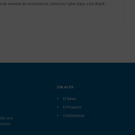
 de eventos de ecommerce, como los Cyber Days o los Black...
ENLACES
El News
El Proyecto
Contáctanos
dar una
ciones,