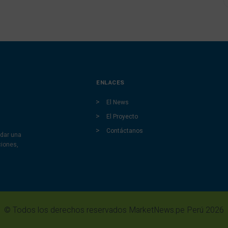
ENLACES
El News
El Proyecto
Contáctanos
dar una
ciones,
© Todos los derechos reservados MarketNews.pe Perú 2026