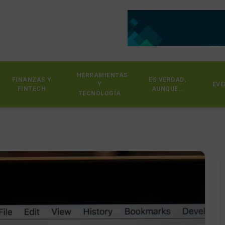
HERRAMIENTAS
FINANZAS Y
ES VERDAD,
Y
EVE
FINTECH
AUNQUE…
TECNOLOGÍA