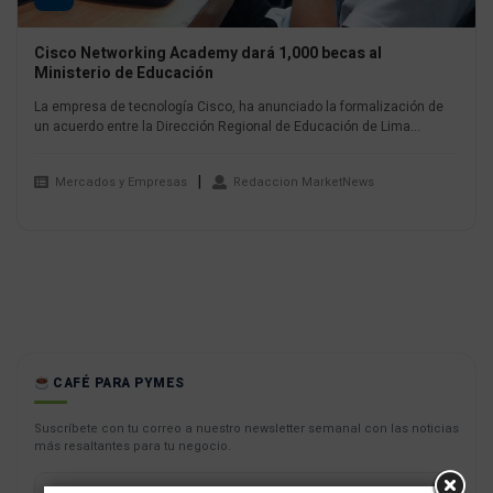
Cisco Networking Academy dará 1,000 becas al
Ministerio de Educación
La empresa de tecnología Cisco, ha anunciado la formalización de
un acuerdo entre la Dirección Regional de Educación de Lima...
Mercados y Empresas
Redaccion MarketNews
CAFÉ PARA PYMES
Suscríbete con tu correo a nuestro newsletter semanal con las noticias
más resaltantes para tu negocio.