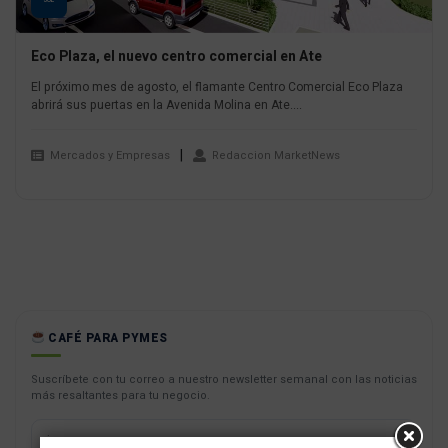
JUL
Eco Plaza, el nuevo centro comercial en Ate
El próximo mes de agosto, el flamante Centro Comercial Eco Plaza
abrirá sus puertas en la Avenida Molina en Ate....
Mercados y Empresas
Redaccion MarketNews
CAFÉ PARA PYMES
Suscríbete con tu correo a nuestro newsletter semanal con las noticias
más resaltantes para tu negocio.