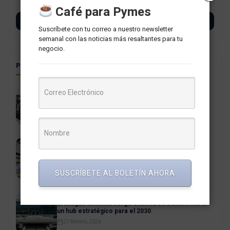
Café para Pymes
SUSCRÍBETE
Suscríbete con tu correo a nuestro newsletter
semanal con las noticias más resaltantes para tu
negocio.
POSTS RELACIONADOS
Cómo la Xiaomi Store en Real Plaza Santa Clara
capitaliza el crecimiento comercial de Lima Este
10 marzo, 2026
Supermercados y tiendas por departamento: Los
motores del retail peruano en 2026
3 marzo, 2026
SUSCRÍBETE AL BOLETÍN AHORA
El antiguo terminal Jorge Chávez se transforma en
un hub estratégico para el 2030
27 febrero, 2026