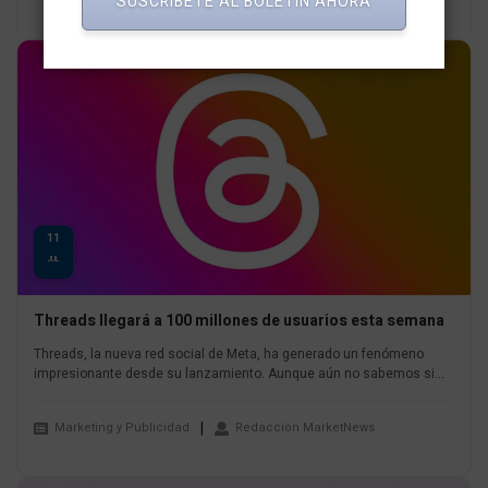
SUSCRÍBETE AL BOLETÍN AHORA
11
JUL
Threads llegará a 100 millones de usuarios esta semana
Threads, la nueva red social de Meta, ha generado un fenómeno
impresionante desde su lanzamiento. Aunque aún no sabemos si...
Marketing y Publicidad
Redaccion MarketNews