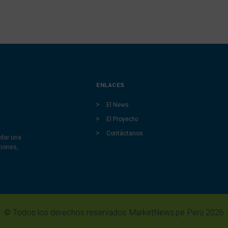
ENLACES
El News
El Proyecto
Contáctanos
dar una
ciones,
© Todos los derechos reservados MarketNews.pe Perú 2026