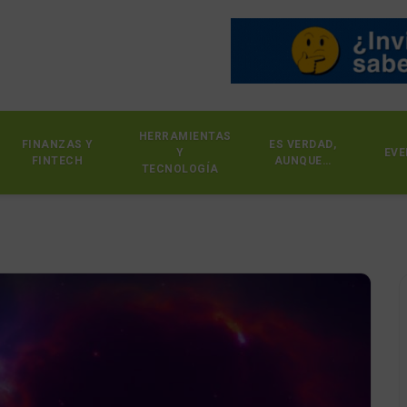
HERRAMIENTAS
FINANZAS Y
ES VERDAD,
Y
EVE
FINTECH
AUNQUE…
TECNOLOGÍA