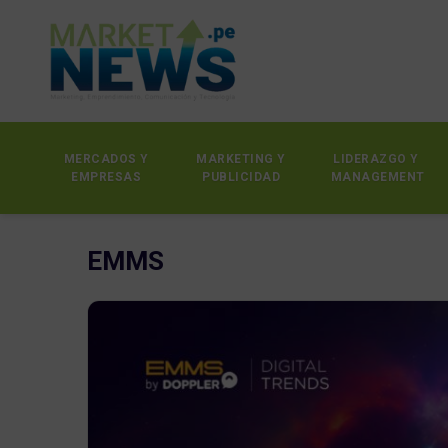
MERCADOS Y
MARKETING Y
LIDERAZGO Y
EMPRESAS
PUBLICIDAD
MANAGEMENT
EMMS