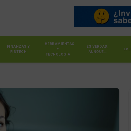
HERRAMIENTAS
FINANZAS Y
ES VERDAD,
Y
EVE
FINTECH
AUNQUE…
TECNOLOGÍA