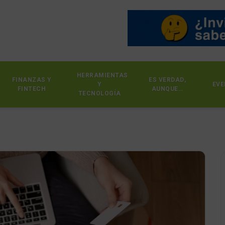
HERRAMIENTAS
FINANZAS Y
ES VERDAD,
Y
EVE
FINTECH
AUNQUE…
TECNOLOGÍA