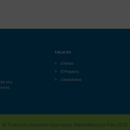
ENLACES
El News
El Proyecto
Contáctanos
dar una
ciones,
© Todos los derechos reservados MarketNews.pe Perú 2026