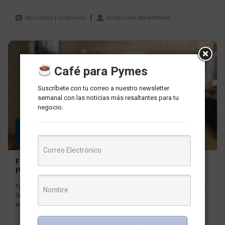
Mercados y Empresas
Redaccion MarketNews
Café para Pymes
Suscríbete con tu correo a nuestro newsletter
semanal con las noticias más resaltantes para tu
negocio.
06
JUL
Fpay lanza descuentos en circos y cines por Fiestas
Patrias
Fpay la billetera digital del Grupo Falabella se encuentra celebrando
las Fiestas Patrias con el lanzamiento de nuevos beneficios
exclusivos...