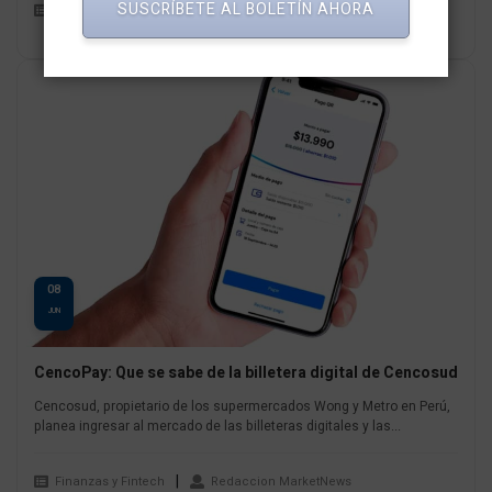
SUSCRÍBETE AL BOLETÍN AHORA
Finanzas y Fintech
Redaccion MarketNews
08
JUN
CencoPay: Que se sabe de la billetera digital de Cencosud
Cencosud, propietario de los supermercados Wong y Metro en Perú,
planea ingresar al mercado de las billeteras digitales y las...
Finanzas y Fintech
Redaccion MarketNews