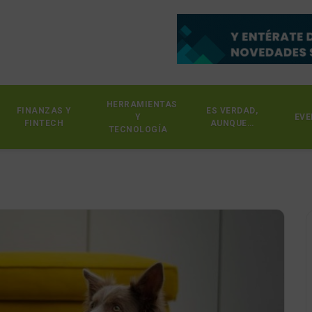
HERRAMIENTAS
FINANZAS Y
ES VERDAD,
Y
EVE
FINTECH
AUNQUE…
TECNOLOGÍA