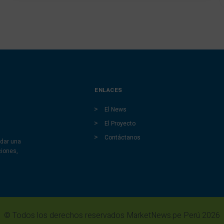
ENLACES
El News
El Proyecto
Contáctanos
dar una
ciones,
© Todos los derechos reservados MarketNews.pe Perú 2026