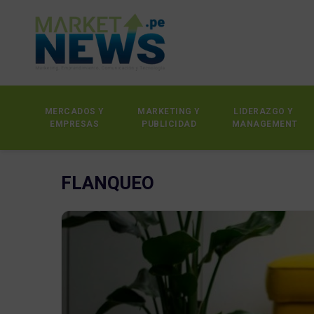
MERCADOS Y
MARKETING Y
LIDERAZGO Y
EMPRESAS
PUBLICIDAD
MANAGEMENT
FLANQUEO