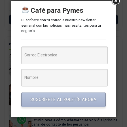
Café para Pymes
Suscríbete con tu correo a nuestro newsletter
SUSCRÍBETE
semanal con las noticias más resaltantes para tu
negocio.
POSTS RELACIONADOS
La PCM aprueba estricta regulación del uso del
correo institucional gubernamental
4 agosto, 2026
La Era Agéntica: cuando la intención reemplaza al
click
SUSCRÍBETE AL BOLETÍN AHORA
21 julio, 2026
Estudio revela cómo WhatsApp se volvió el principal
canal de contacto de los peruanos