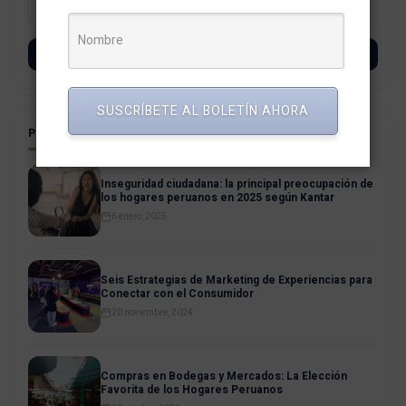
SUSCRÍBETE
SUSCRÍBETE AL BOLETÍN AHORA
POSTS RELACIONADOS
Inseguridad ciudadana: la principal preocupación de
los hogares peruanos en 2025 según Kantar
6 enero, 2025
Seis Estrategias de Marketing de Experiencias para
Conectar con el Consumidor
20 noviembre, 2024
Compras en Bodegas y Mercados: La Elección
Favorita de los Hogares Peruanos