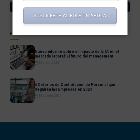
SUSCRÍBETE
SUSCRÍBETE AL BOLETÍN AHORA
POSTS RELACIONADOS
Nuevo informe sobre el impacto de la IA en el
mercado laboral: El futuro del management
22 mayo, 2026
4 Criterios de Contratación de Personal que
Seguirán las Empresas en 2024
15 febrero, 2024