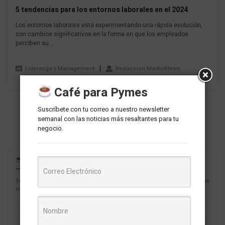
5 tendencias para los entornos laborales en el 2024
Los entornos laborales está experimentando una rápida evolución,
con cambios significativos en la forma en que los empleados
perciben su...
Liderazgo y Management
Redaccion MarketNews
Café para Pymes
Suscríbete con tu correo a nuestro newsletter
semanal con las noticias más resaltantes para tu
negocio.
CAFÉ PARA PYMES
Suscríbete con tu correo a nuestro newsletter semanal con las noticias
más resaltantes para tu negocio.