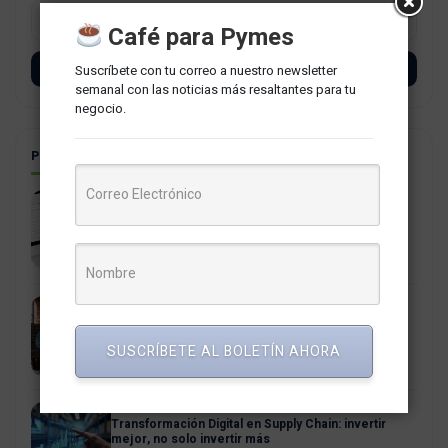
Café para Pymes
Suscríbete con tu correo a nuestro newsletter
SUSCRÍBETE
semanal con las noticias más resaltantes para tu
negocio.
POSTS RELACIONADOS
La PCM aprueba estricta regulación del uso del
correo institucional gubernamental
4 agosto, 2026
La Era Agéntica: cuando la intención reemplaza al
click
SUSCRÍBETE AL BOLETÍN AHORA
21 julio, 2026
Transformación Digital en Supply Chain: invertir
mejor, no solo invertir más