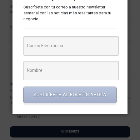
Si está buscando aumentar la participación en su cuenta de marca
Suscríbete con tu correo a nuestro newsletter
en Twitter para aprovechar el nuevo programa de participación...
semanal con las noticias más resaltantes para tu
negocio.
Marketing y Publicidad
Redaccion MarketNews
CAFÉ PARA PYMES
SUSCRÍBETE AL BOLETÍN AHORA
Suscríbete con tu correo a nuestro newsletter semanal con las noticias
más resaltantes para tu negocio.
SUSCRÍBETE