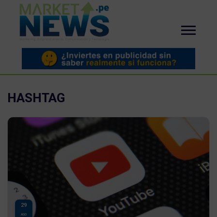
HASHTAG
29
AGO