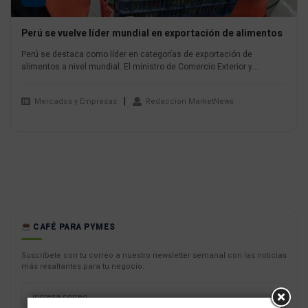
Perú se vuelve líder mundial en exportación de alimentos
Perú se destaca como líder en categorías de exportación de
alimentos a nivel mundial. El ministro de Comercio Exterior y...
Mercados y Empresas
Redaccion MarketNews
CAFÉ PARA PYMES
Suscríbete con tu correo a nuestro newsletter semanal con las noticias
más resaltantes para tu negocio.